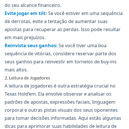
do seu alcance financeiro.
Evite jogar em tilt:
Se você estiver em uma sequência
de derrotas, evite a tentação de aumentar suas
apostas para recuperar as perdas. Isso pode resultar
em mais prejuízos.
Reinvista seus ganhos:
Se você tiver uma boa
sequência de vitórias, considere reservar parte dos
seus ganhos para reinvestir em torneios de buy-ins
mais altos.
2. Leitura de Jogadores
A leitura de jogadores é outra estratégia crucial no
Texas Hold’em. Ela envolve observar e analisar os
padrões de apostas, expressões faciais, linguagem
corporal e outras pistas visuais dos seus oponentes
para tomar decisões informadas. Aqui estão algumas
dicas para aprimorar suas habilidades de leitura de