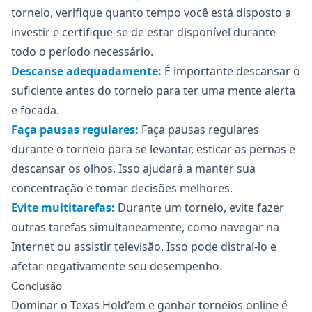
torneio, verifique quanto tempo você está disposto a
investir e certifique-se de estar disponível durante
todo o período necessário.
Descanse adequadamente:
É importante descansar o
suficiente antes do torneio para ter uma mente alerta
e focada.
Faça pausas regulares:
Faça pausas regulares
durante o torneio para se levantar, esticar as pernas e
descansar os olhos. Isso ajudará a manter sua
concentração e tomar decisões melhores.
Evite multitarefas:
Durante um torneio, evite fazer
outras tarefas simultaneamente, como navegar na
Internet ou assistir televisão. Isso pode distraí-lo e
afetar negativamente seu desempenho.
Conclusão
Dominar o Texas Hold’em e ganhar torneios online é