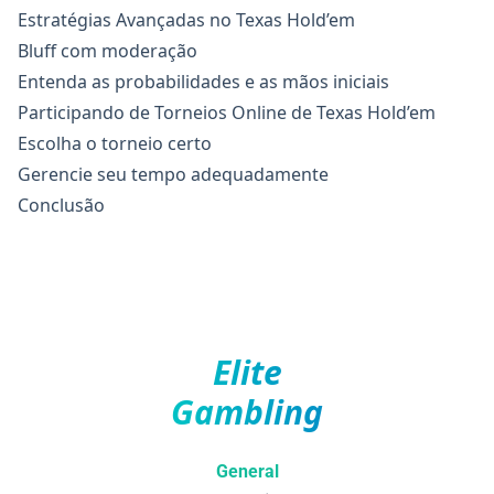
Estratégias Avançadas no Texas Hold’em
Bluff com moderação
Entenda as probabilidades e as mãos iniciais
Participando de Torneios Online de Texas Hold’em
Escolha o torneio certo
Gerencie seu tempo adequadamente
Conclusão
Elite
Gambling
General