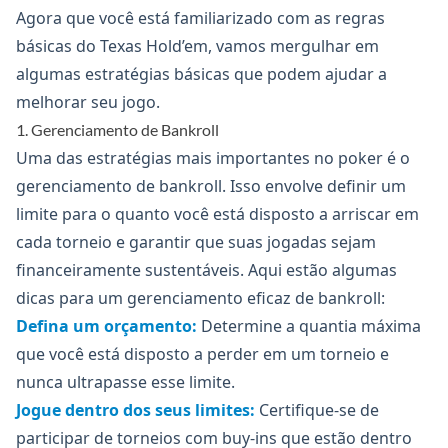
Agora que você está familiarizado com as regras
básicas do Texas Hold’em, vamos mergulhar em
algumas estratégias básicas que podem ajudar a
melhorar seu jogo.
1. Gerenciamento de Bankroll
Uma das estratégias mais importantes no poker é o
gerenciamento de bankroll. Isso envolve definir um
limite para o quanto você está disposto a arriscar em
cada torneio e garantir que suas jogadas sejam
financeiramente sustentáveis. Aqui estão algumas
dicas para um gerenciamento eficaz de bankroll:
Defina um orçamento:
Determine a quantia máxima
que você está disposto a perder em um torneio e
nunca ultrapasse esse limite.
Jogue dentro dos seus limites:
Certifique-se de
participar de torneios com buy-ins que estão dentro