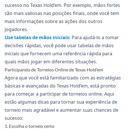
sucesso no Texas Hold’em. Por exemplo, mãos fortes
são mais valiosas nas posições finais, onde você tem
mais informações sobre as ações dos outros
jogadores.
Use tabelas de mãos iniciais:
Para ajudá-lo a tomar
decisões rápidas, você pode usar tabelas de mãos
iniciais que fornecem uma referência rápida para
quais mãos jogar em diferentes situações.
Participando de Torneios Online de Texas Hold’em
Agora que você está familiarizado com as estratégias
básicas e avançadas do Texas Hold’em, está pronto
para começar a participar de torneios online. Aqui
estão algumas dicas para tornar sua experiência de
torneio mais agradável e aumentar suas chances de
sucesso:
1. Escolha o torneio certo