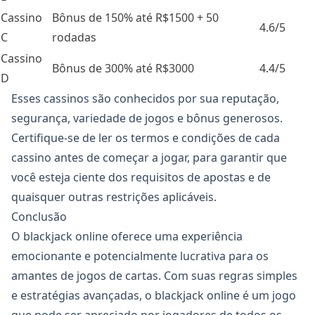
Cassino
Bônus de 150% até R$1500 + 50
4.6/5
C
rodadas
Cassino
Bônus de 300% até R$3000
4.4/5
D
Esses cassinos são conhecidos por sua reputação,
segurança, variedade de jogos e bônus generosos.
Certifique-se de ler os termos e condições de cada
cassino antes de começar a jogar, para garantir que
você esteja ciente dos requisitos de apostas e de
quaisquer outras restrições aplicáveis.
Conclusão
O blackjack online oferece uma experiência
emocionante e potencialmente lucrativa para os
amantes de jogos de cartas. Com suas regras simples
e estratégias avançadas, o blackjack online é um jogo